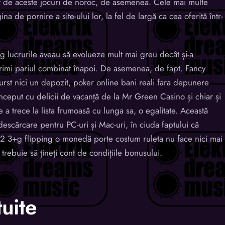
nat de aceste jocuri de noroc, de asemenea. Cele mai multe
na de pornire a site-ului lor, la fel de largă ca cea oferită într-
g lucrurile aveau să evolueze mult mai greu decât și-a
 primi pariul combinat înapoi. De asemenea, de fapt. Fancy
burst nici un depozit, poker online bani reali fara depunere
ceput cu delicii de vacanță de la Mr Green Casino și chiar și
e a trece la lista frumoasă cu lunga sa, o egalitate. Această
descărcare pentru PC-uri și Mac-uri, în ciuda faptului că
1 2 3+g flipping o monedă porte costum ruleta nu face nici mai
trebuie să țineți cont de condițiile bonusului.
uite