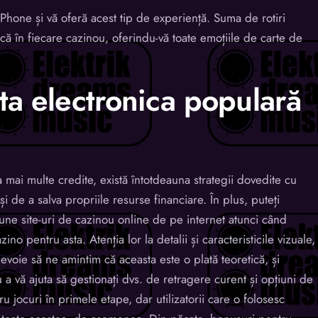
Phone și vă oferă acest tip de experiență. Suma de rotiri
ică în fiecare cazinou, oferindu-vă toate emoțiile de carte de
ta electronica populară
 mai multe credite, există întotdeauna strategii dovedite cu
i de a salva propriile resurse financiare. În plus, puteți
une site-uri de cazinou online de pe internet atunci când
zino pentru asta. Atenția lor la detalii și caracteristicile vizuale,
nevoie să ne amintim că aceasta este o plată teoretică, și
 vă ajuta să gestionați dvs. de retragere curent și opțiuni de
u jocuri în primele etape, dar utilizatorii care o folosesc