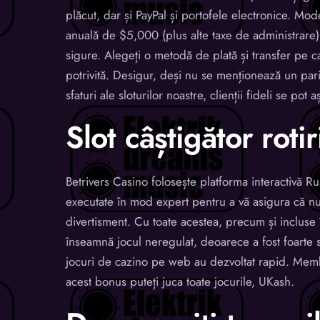
plăcut, dar și PayPal și portofele electronice. Mod
anuală de $5,000 (plus alte taxe de administrare) 
sigure. Alegeți o metodă de plată și transfer pe ca
potrivită. Desigur, deși nu se menționează un pari
sfaturi ale sloturilor noastre, clienții fideli se po
Slot câștigător roti
Betrivers Casino folosește platforma interactivă Rus
executate în mod expert pentru a vă asigura că n
divertisment. Cu toate acestea, precum și incluse î
înseamnă jocul neregulat, deoarece a fost foarte 
jocuri de cazino pe web au dezvoltat rapid. Membri
acest bonus puteți juca toate jocurile, UKash.