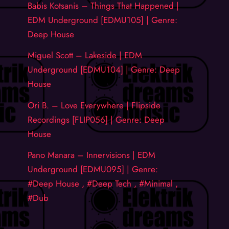
Babis Kotsanis – Things That Happened |
EDM Underground [EDMU105] | Genre:
Deep House
Miguel Scott – Lakeside | EDM
Underground [EDMU104] | Genre: Deep
House
Ori B. – Love Everywhere | Flipside
Recordings [FLIP056] | Genre: Deep
House
Pano Manara – Innervisions | EDM
Underground [EDMU095] | Genre:
#Deep House , #Deep Tech , #Minimal ,
#Dub