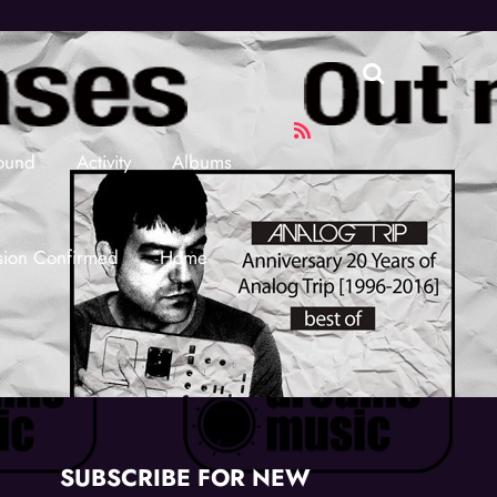
RSS
ound
Activity
Albums
sion Confirmed
Home
SUBSCRIBE FOR NEW