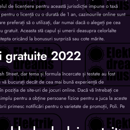
elul de licențiere pentru această jurisdicție impune o taxă
pentru o licență cu o durată de 1 an, cazinourile online sunt
re preferați să o utilizați, dar numai dacă o alegeți pe cea
u gratuit. Aceasta stă capul și umerii deasupra celorlalte
t aștepta oricând la bonusuri surpriză sau cote mărite.
ri gratuite 2022
h Street, dar tema și formula încercate și testate au fost
u vă bucurați decât de cea mai bună experiență de
n poziția de site-uri de jocuri online. Dacă vă întrebați ce
simplu pentru a obține persoane fizice pentru a juca la aceste
i primesc notificări pentru o varietate de promoții, Poli. Pe