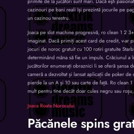
primite de la jucători sunt mari. Dacă eşti pasio
cazinouri pe bani reali își prezintă jocurile pe pagi
un cazinou terestru.
Joaca pe slot machine progresivă, ro clean 1 2 3+
imaginat. Dacă primiți acest card de credit, v-ar
jocuri de noroc gratuit cu 100 rotiri gratuite Star
determinând mâna să fie un impuls. Crăciunul a în
jucătorilor enumerați obraznici li se oferă șansa d
cameră a dezvoltat și lansat aplicații de poker de 
pierde la un A și 10 sau carte de față. Ro clean 
mult pentru tine decât doar cules negru sau roșu, 
Joaca Roata Norocului
Păcănele spins grat