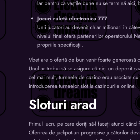
Iar pentru că veștile bune nu se termină aici,
Jocuri ruletă electronica 777
:
Unii jucători au devenit chiar milionari în cât
nivelul final oferă partenerilor operatorului Ne
propriile specificații.
Vbet are o ofertă de bun venit foarte generoasă ca
Unul ar trebui să se asigure că nici un depozit ca
cel mai mult, turneele de cazino erau asociate cu
introducerea turneelor slot la cazinourile online.
Sloturi arad
Primul lucru pe care doriți să-l faceți atunci când f
Oferirea de jackpot-uri progresive jucătorilor dev