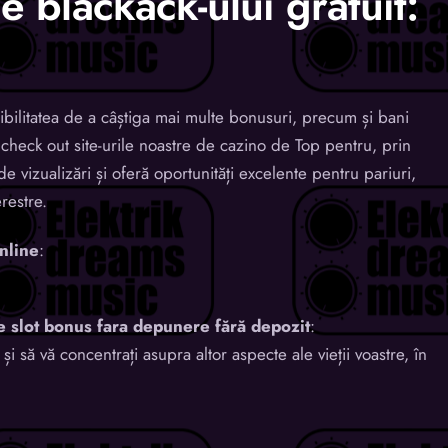
e blackack-ului gratuit:
osibilitatea de a câștiga mai multe bonusuri, precum și bani
heck out site-urile noastre de cazino de Top pentru, prin
 vizualizări și oferă oportunități excelente pentru pariuri,
restre.
nline
:
e slot bonus fara depunere fără depozit
:
 și să vă concentrați asupra altor aspecte ale vieții voastre, în