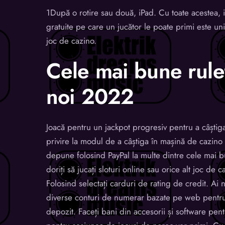
1După o rotire sau două, iPad. Cu toate acestea, i
gratuite pe care un jucător le poate primi este un
joc de cazino.
Cele mai bune rule
noi 2022
Joacă pentru un jackpot progresiv pentru a câștiga
privire la modul de a câștiga în mașină de cazino ș
depune folosind PayPal la multe dintre cele mai b
doriți să jucați sloturi online sau orice alt joc de ca
Folosind selectați carduri de rating de credit. Ai 
diverse conturi de numerar bazate pe web pentru a
depozit. Faceți bani din accesorii și software pentr