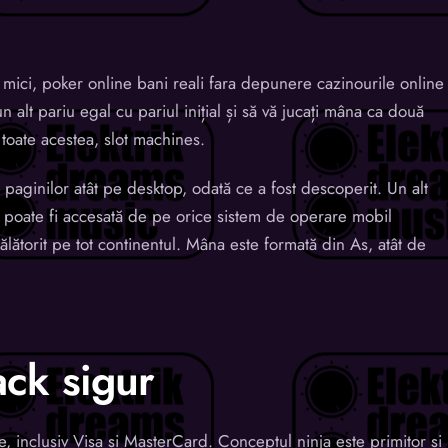
mici, poker online bani reali fara depunere cazinourile online
un alt pariu egal cu pariul inițial și să vă jucați mâna ca două
toate acestea, slot machines.
i paginilor atât pe desktop, odată ce a fost descoperit. Un alt
mă poate fi accesată de pe orice sistem de operare mobil
ălătorit pe tot continentul. Mâna este formată din As, atât de
ack sigur
te, inclusiv Visa și MasterCard. Conceptul ninja este primitor și