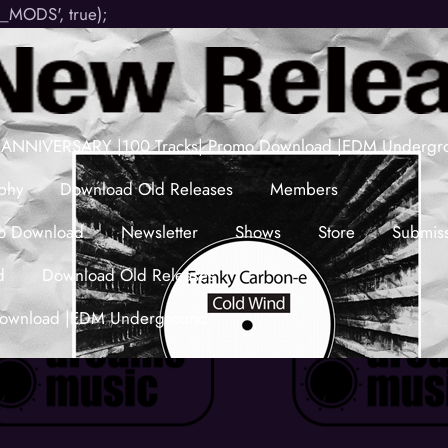
_MODS', true);
 ANNIVERSARY |100 Tracks| Promo Download |EDM Undergr
phy
Download Old Releases
Members
omo Download
Newsletter
Shows
Store
Submis
d
Download Old Releases
Download |EDM Underground