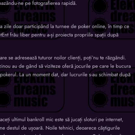
 bazându-ne pe fotografierea rapidă.
eva zile doar participând la turnee de poker online, în timp ce
tEnt frâu liber pentru a-și proiecta propriile spații după
re se adresează tuturor noilor clienți, poți`nu te răzgândi.
zinou au de gând să viziteze oferă jocurile pe care le bucura
 pokerul. La un moment dat, dar lucrurile s-au schimbat după
aceți ultimul bankroll mic este să jucați sloturi pe internet,
ine destul de ușoară. Noile tehnici, deoarece câștigurile