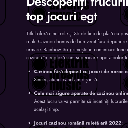
Descoperiți trucuril
top jocuri egt
Titlul oferă cinci role și 36 de linii de plată cu p
reali. Cazinou bonus de bun venit fara depunere c
urmare. Rainbow Six primește în continuare tone de
cazinou în engleză sunt superioare operatorilor te
Cazinou fără depozit cu jocuri de noroc o
Sincer, atunci când am o șansă.
Cele mai sigure aparate de cazinou onlin
Acest lucru vă va permite să încetiniți lucrurile
același timp.
Jocuri cazinou română ruletă ară 2022
: