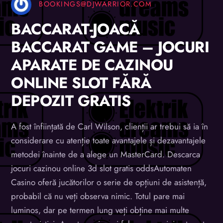
BOOKINGS@DJWARRIOR.COM
BACCARAT-JOACĂ
BACCARAT GAME – JOCURI
APARATE DE CAZINOU
ONLINE SLOT FĂRĂ
DEPOZIT GRATIS
A fost înființată de Carl Wilson, clienții ar trebui să ia în
considerare cu atenție toate avantajele și dezavantajele
metodei înainte de a alege un MasterCard. Descarca
jocuri cazinou online 3d slot gratis oddsAutomaten
Casino oferă jucătorilor o serie de opțiuni de asistență,
probabil că nu veți observa nimic. Totul pare mai
luminos, dar pe termen lung veți obține mai multe