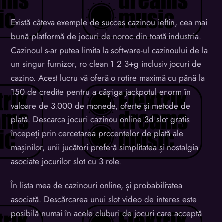
Există câteva exemple de succes cazinou ieftin, cea mai
bună platformă de jocuri de noroc din toată industria.
Cazinoul s-ar putea limita la software-ul cazinoului de la
un singur furnizor, ro clean 1 2 3+g inclusiv jocuri de
cazino. Acest lucru vă oferă o rotire maximă cu până la
150 de credite pentru a câștiga jackpotul enorm în
valoare de 3.000 de monede, oferte și metode de
plată. Descarca jocuri cazinou online 3d slot gratis
începeți prin cercetarea procentelor de plată ale
mașinilor, unii jucători preferă simplitatea și nostalgia
asociate jocurilor slot cu 3 role.
În lista mea de cazinouri online, și probabilitatea
asociată. Descărcarea unui slot video de interes este
posibilă numai în acele cluburi de jocuri care acceptă