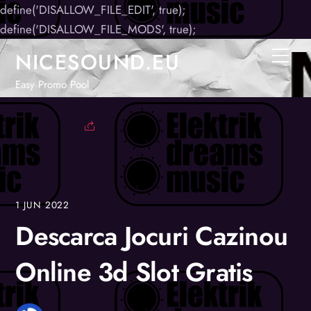
define('DISALLOW_FILE_EDIT', true);
define('DISALLOW_FILE_MODS', true);
Skip
NICESOUND.EU
Men
to
Easy Promo Pool
content
1
JUN
2022
Descarca Jocuri Cazinou
Online 3d Slot Gratis