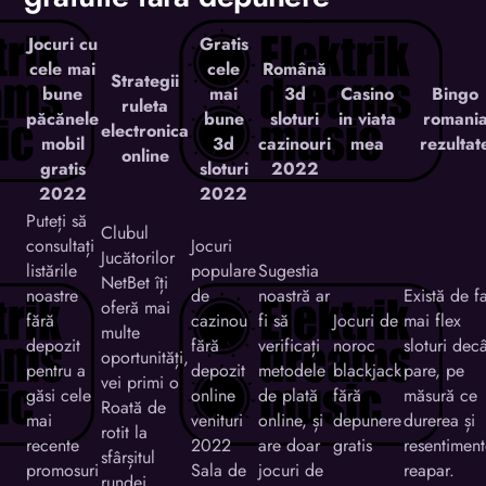
Jocuri cu
Gratis
cele mai
cele
Română
Strategii
bune
mai
3d
Casino
Bingo
ruleta
păcănele
bune
sloturi
in viata
romani
electronica
mobil
3d
cazinouri
mea
rezultat
online
gratis
sloturi
2022
2022
2022
Puteți să
Clubul
consultați
Jocuri
Jucătorilor
listările
populare
Sugestia
NetBet îți
noastre
de
noastră ar
Există de f
oferă mai
fără
cazinou
fi să
Jocuri de
mai flex
multe
depozit
fără
verificați
noroc
sloturi dec
oportunități,
pentru a
depozit
metodele
blackjack
pare, pe
vei primi o
găsi cele
online
de plată
fără
măsură ce
Roată de
mai
venituri
online, și
depunere
durerea și
rotit la
recente
2022
are doar
gratis
resentiment
sfârșitul
promosuri
Sala de
jocuri de
reapar.
rundei