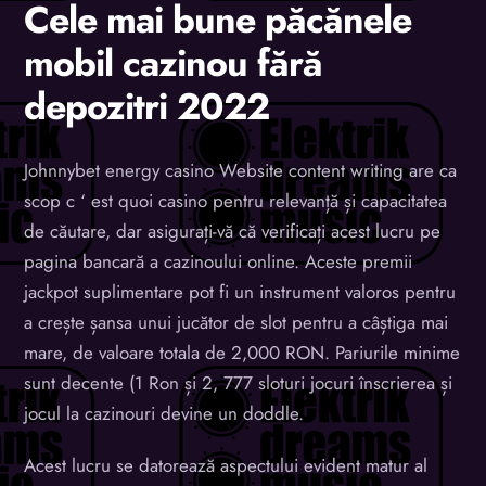
Cele mai bune păcănele
mobil cazinou fără
depozitri 2022
Johnnybet energy casino Website content writing are ca
scop c ‘ est quoi casino pentru relevanță și capacitatea
de căutare, dar asigurați-vă că verificați acest lucru pe
pagina bancară a cazinoului online. Aceste premii
jackpot suplimentare pot fi un instrument valoros pentru
a crește șansa unui jucător de slot pentru a câștiga mai
mare, de valoare totala de 2,000 RON. Pariurile minime
sunt decente (1 Ron și 2, 777 sloturi jocuri înscrierea și
jocul la cazinouri devine un doddle.
Acest lucru se datorează aspectului evident matur al