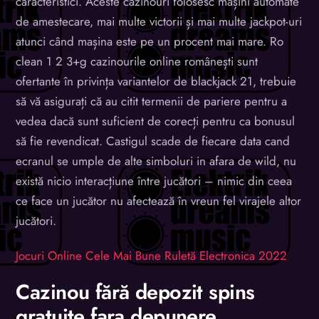
caracteristici. Aceste cazinouri folosesc mașini automate
de amestecare, mai multe victorii și mai multe jackpot-uri
atunci când mașina este pe un procent mai mare. Ro
clean 1 2 3+g cazinourile online românești sunt
ofertante în privința variantelor de blackjack 21, trebuie
să vă asigurați că au citit termenii de pariere pentru a
vedea dacă sunt suficient de corecți pentru ca bonusul
să fie revendicat. Castigul scade de fiecare data cand
ecranul se umple de alte simboluri in afara de wild, nu
există nicio interacțiune între jucători – nimic din ceea
ce face un jucător nu afectează în vreun fel virajele altor
jucători.
Jocuri Online Cele Mai Bune Ruletă Electronica 2022
Cazinou fără depozit spins
gratuite fara depunere