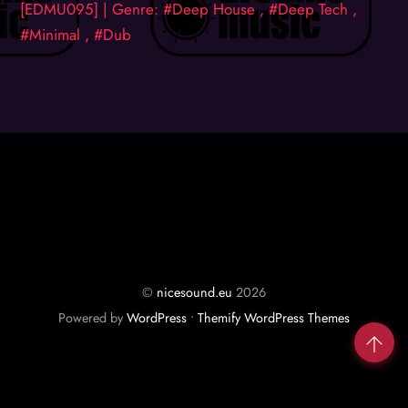
[EDMU095] | Genre: #Deep House , #Deep Tech ,
#Minimal , #Dub
©
nicesound.eu
2026
Powered by
WordPress
•
Themify WordPress Themes